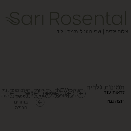
צילום ילדים | שרי רוזנטל צלמת | לוד
ת
מ
ו
נ
ו
ת
ג
ל
ר
י
ה
צילומי
NEW
לייף
אלבומים
גיל
ל
ר
א
ו
ת
ע
ו
ד
סטודיו
מוצר
חוץ
BORN
סטייל
דיגיטלים
שנה
מכאן
ר
ו
צ
ה
ג
ם
?
בוחרים
חבילה