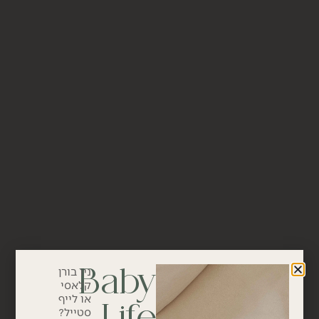
Baby
ניו בורן
קלאסי
או לייף
Life
סטייל?