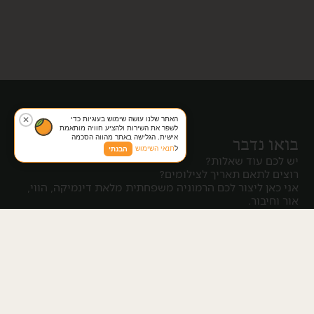
האתר שלנו עושה שימוש בעוגיות כדי
✕
לשפר את השירות ולהציע חוויה מותאמת
אישית. הגלישה באתר מהווה הסכמה
ב
ו
א
ו
נ
ד
ב
ר
ל
תנאי השימוש
הבנתי
יש לכם עוד שאלות?
רוצים לתאם תאריך לצילומים?
אני כאן ליצור לכם הרמוניה משפחתית מלאת דינמיקה, הווי,
אור וחיבור.
השאירו פרטים ואחזור אליכם בהקדם