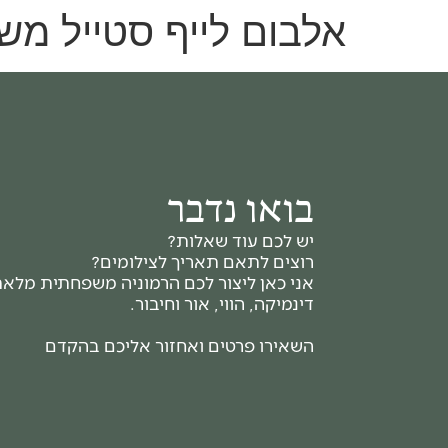
אלבום לייף סטייל מש
Home
אודות
בלוג
לקוחות משתפים
גלריו
ב
ו
א
ו
נ
ד
ב
ר
יש לכם עוד שאלות?
רוצים לתאם תאריך לצילומים?
אני כאן ליצור לכם הרמוניה משפחתית מלא
דינמיקה, הווי, אור וחיבור.
השאירו פרטים ואחזור אליכם בהקדם