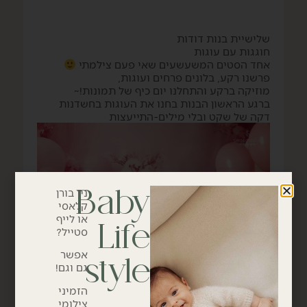
שלישיית בנות דודות
חוגגות עם עוגות
אחד הסטים המשעשעים שאי פעם צילמתי
פרשנו רקע, בלונים פרחים ועוגות,
מוזיקה ברקע והתחלנו יום כיף של תמונות!~
ברגע הראשון הבנות בחנו את העוגות בחשדנות
דקה של שקט ובלי מילים-התייעצות
Baby
ניו בורן
קלאסי
או לייף
Life
סטייל?
אפשר
style
גם וגם!
שווה? לא שווה?
הזמיני
יש כאן מלכודת?
צילומי